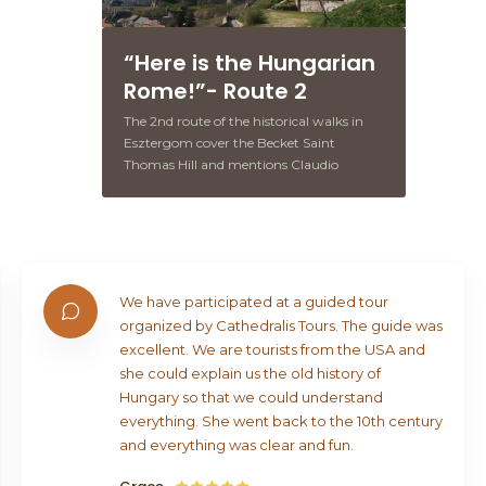
“Here is the Hungarian
Rome!”- Route 2
The 2nd route of the historical walks in
Esztergom cover the Becket Saint
Thomas Hill and mentions Claudio
Monteverdi’s visit to Esztergom.
 a guided tour
s Tours. The guide was
sts from the USA and
old history of
ld understand
ck to the 10th century
r and fun.