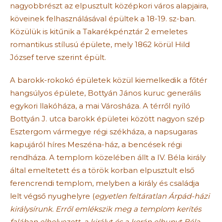
nagyobbrészt az elpusztult középkori város alapjaira,
köveinek felhasználásával épültek a 18-19. sz-ban.
Közülük is kitűnik a Takarékpénztár 2 emeletes
romantikus stílusú épülete, mely 1862 körül Hild
József terve szerint épült.
A barokk-rokokó épületek közül kiemelkedik a főtér
hangsúlyos épülete, Bottyán János kuruc generális
egykori llakóháza, a mai Városháza. A térről nyíló
Bottyán J. utca barokk épületei között nagyon szép
Esztergom vármegye régi székháza, a napsugaras
kapujáról híres Meszéna-ház, a bencések régi
rendháza. A templom közelében állt a IV. Béla király
által emeltetett és a török korban elpusztult első
ferencrendi templom, melyben a király és családja
lelt végső nyughelyre (
egyetlen feltáratlan Árpád-házi
királysírunk. Erről emlékszik meg a templom kerítés
falában elhelyezett, a királyt és a korán elhunyt Béla