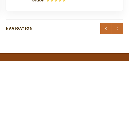
NAVIGATION
Home
Guiding
Inbound Tourism
Outbound Tourism
Theatre Ticket
Contact
Cathedralis Tours 2022 © Minden jog fenntartva. Az itt közzétett
fotók és szövegek a Cathedralis Tours Utatási és Kulturális