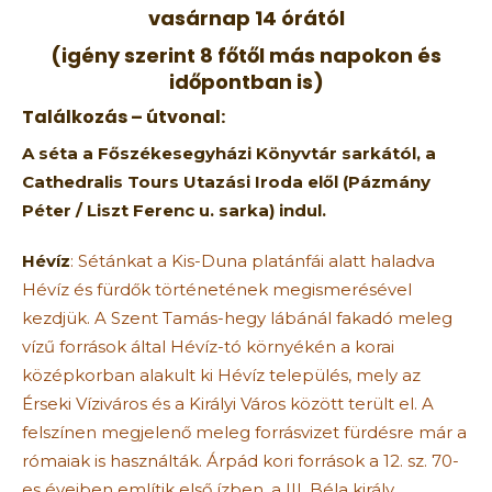
vasárnap 14 órától
(igény szerint 8 főtől más napokon és
időpontban is)
Találkozás – útvonal:
A séta a Főszékesegyházi Könyvtár sarkától, a
Cathedralis Tours Utazási Iroda elől (Pázmány
Péter / Liszt Ferenc u. sarka) indul.
Hévíz
: Sétánkat a Kis-Duna platánfái alatt haladva
Hévíz és fürdők történetének megismerésével
kezdjük. A Szent Tamás-hegy lábánál fakadó meleg
vízű források által Hévíz-tó környékén a korai
középkorban alakult ki Hévíz település, mely az
Érseki Víziváros és a Királyi Város között terült el. A
felszínen megjelenő meleg forrásvizet fürdésre már a
rómaiak is használták. Árpád kori források a 12. sz. 70-
es éveiben említik első ízben, a III. Béla király