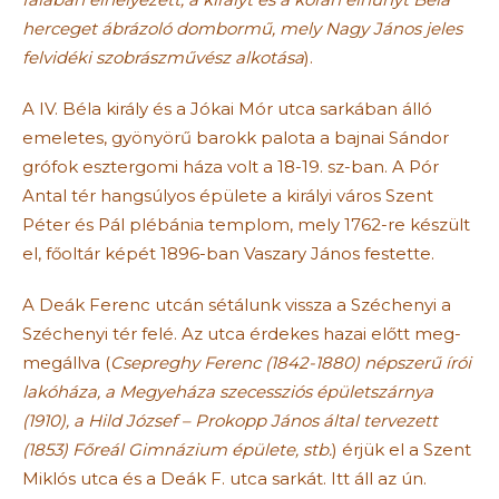
herceget ábrázoló dombormű, mely Nagy János jeles
felvidéki szobrászművész alkotása
).
A IV. Béla király és a Jókai Mór utca sarkában álló
emeletes, gyönyörű barokk palota a bajnai Sándor
grófok esztergomi háza volt a 18-19. sz-ban. A Pór
Antal tér hangsúlyos épülete a királyi város Szent
Péter és Pál plébánia templom, mely 1762-re készült
el, főoltár képét 1896-ban Vaszary János festette.
A Deák Ferenc utcán sétálunk vissza a Széchenyi a
Széchenyi tér felé. Az utca érdekes hazai előtt meg-
megállva (
Csepreghy Ferenc (1842-1880) népszerű írói
lakóháza, a Megyeháza szecessziós épületszárnya
(1910), a Hild József – Prokopp János által tervezett
(1853) Főreál Gimnázium épülete, stb.
) érjük el a Szent
Miklós utca és a Deák F. utca sarkát. Itt áll az ún.