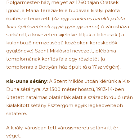
Polgármester-ház, melyet az 1760 táján Oratsek
Ignác, a Mária Terézia-féle budavári királyi palota
építésze tervezett. (
Az egy emeletes barokk palota
kora építészetének egyik gyöngyszeme.
) A városháza
sarkánál, a kövezeten kijelölve látjuk a latinusak ( a
különböző nemzetiségű középkori kereskedők
gyűjtőneve) Szent Miklósról nevezett, plébánia
templomának kerítés fala egy részletét (a
templomra a Bottyán-ház épült rá a 17.sz végén).
Kis-Duna sétány
: A Szent Miklós utcán kiérünk a Kis-
Duna sétányra. Az 1500 méter hosszú, 1913-14-ben
ültetett hatalmas platánfák alatt a századforduló után
kialakított sétány Esztergom egyik legkedveltebb
sétatere.
A királyi városban tett városismereti sétánk itt ér
véget.