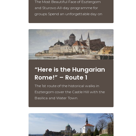
The Most Beautiful Face of Esztergom
and Sturovo All-day programme for
groups Spend an unforgettable day on
the banks of the river connecting the two
cities… The Castle Hill Monument
Complex is a National Monument and
the Royal Castle is a European Heritage
Site! Price: 20 000 HUF / person Ask for
our personalized offer and make an
appointment! Details HERE
“Here is the Hungarian
Rome!” – Route 1
The 1st route of the historical walks in
Esztergom cover the Castle Hill with the
Basilica and Water Town.