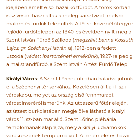
idejében emelt első hazai közfürdőt. A török korban
is szívesen használták a meleg karsztvizet, melyre
malom és fürdők települtek. A 19. sz. közepétől egyre
fejlődő fürdőtelepen az 1840-es években nyílt meg a
Szent István Fürdő Szálloda (
megszállt benne Kossuth
Lajos, gr. Széchenyi István is
), 1912-ben a fedett
uszoda (
védett ipartörténeti emlékünk
), 1927-re pedig
a mai strandfürdő, a Szent István Artézi Fürdő Telep.
Királyi Város
: A Szent Lőrincz utcában haladva jutunk
el a Széchenyi tér sarkához. Közelében állt a 11. sz-i
városkapu, melyet az ország első fennmaradt
városcímeréről ismerünk. Az utcaszerű főtér elején,
az úttest burkolatában megjelölve látható a királyi
város 11. sz-ban már álló, Szent Lőrinc plébánia
templomának alaprajza, mely a királyi udvarnokok
városrészének temploma volt. A tér emeletes házai