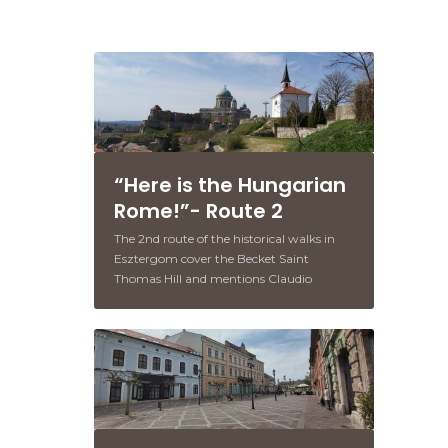
“Here is the Hungarian
Rome!”- Route 2
The 2nd route of the historical walks in
Esztergom cover the Becket Saint
Thomas Hill and mentions Claudio
Monteverdi’s visit to Esztergom.