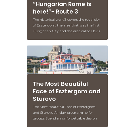
“Hungarian Rome is
here!”- Route 3
The historical walk 3 covers the royal city
of Esztergom, the area that was the first
Hungarian City and the area called Hévíz.
The Most Beautiful
Face of Esztergom and
Sturovo
The Most Beautiful Face of Esztergom
and Sturovo All-day programme for
groups Spend an unforgettable day on
the banks of the river connecting the two