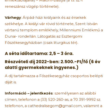
emléktáblájával) – Malom-bástya (a 15. sz.-i
reneszánsz vízgép története).
Várhegy
: Árpád-házi királyaink és az érsekek
székhelye. A királyi vár rövid története, Szent István
vértanú templom emlékhely, Millenniumi Emlékmű a
Dunai- rondellán. Látogatás az Esztergomi
Főszékesegyházban (csak liturgikus tér).
A séta időtartama: 2,5 – 3 óra.
Részvételi díj 2022-ben: 2.500.-Ft/fő (6 év
alatti gyermekeknek ingyenes.)
A díj tartalmazza a Főszékesegyház csoportos belépti
díját is.
Információ – jelentkezés
: személyesen az alábbi
címen, telefonon a (33) 520-260-as, a 70 391-9992 sz.
telefonon, a cathedralisegom@gmail.com, valamint a