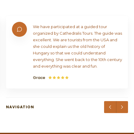
cities… The Castle Hill Monument
Complex is a National Monument and
the Royal Castle is a European Heritage
Site! Price: 20 000 HUF / person Ask for
our personalized offer and make an
We have participated at a guided tour
appointment! Details HERE
organized by Cathedralis Tours. The guide was
excellent. We are tourists from the USA and
she could explain us the old history of
Hungary so that we could understand
everything. She went back to the 10th century
and everything was clear and fun.
Grace
NAVIGATION