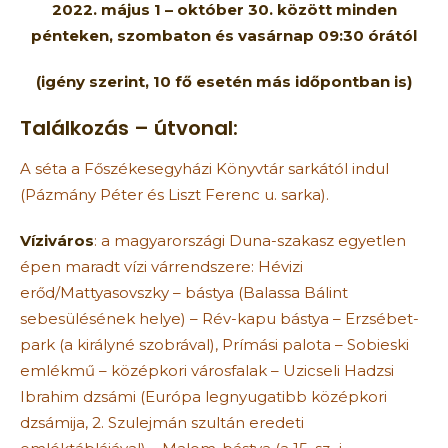
2022. május 1 – október 30. között
minden
pénteken, szombaton és vasárnap
09:30 órától
(igény szerint, 10 fő esetén más időpontban is)
Találkozás – útvonal:
A séta a Főszékesegyházi Könyvtár sarkától indul
(Pázmány Péter és Liszt Ferenc u. sarka).
Víziváros
: a magyarországi Duna-szakasz egyetlen
épen maradt vízi várrendszere: Hévizi
erőd/Mattyasovszky – bástya (Balassa Bálint
sebesülésének helye) – Rév-kapu bástya – Erzsébet-
park (a királyné szobrával), Prímási palota – Sobieski
emlékmű – középkori városfalak – Uzicseli Hadzsi
Ibrahim dzsámi (Európa legnyugatibb középkori
dzsámija, 2. Szulejmán szultán eredeti