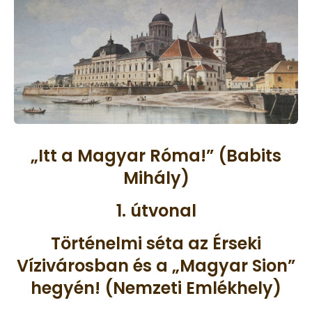
„Itt a Magyar Róma!” (Babits
Mihály)
1. útvonal
Történelmi séta az Érseki
Vízivárosban és a „Magyar Sion”
hegyén! (Nemzeti Emlékhely)